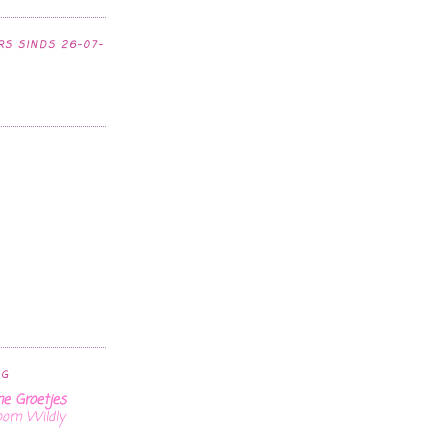
S SINDS 26-07-
LG
e Groetjes
oom Wildly