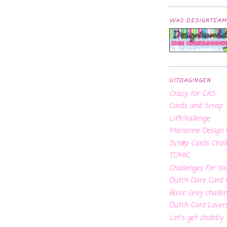
WAS DESIGNTEAM
UITDAGINGEN
Crazy for CAS
Cards and Scrap
Liftchallenge
Marianne Design C
Scr@p Cards Chall
TOMIC
Challenges For Yo
Dutch Dare Card 
Basic Grey challe
Dutch Card Lover
Let's get shabby