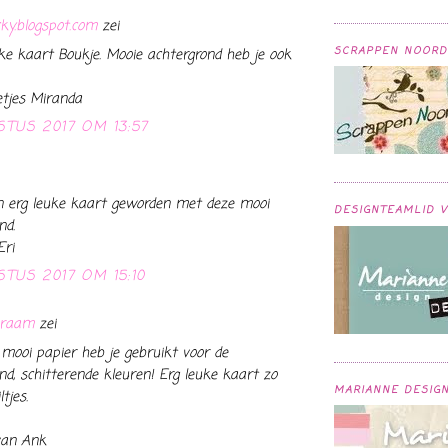
cky.blogspot.com
zei
SCRAPPEN NOORD
ke kaart Boukje. Mooie achtergrond heb je ook
etjes Miranda
STUS 2017 OM 13:57
n erg leuke kaart geworden met deze mooi
DESIGNTEAMLID 
nd.
Eri
TUS 2017 OM 15:10
kraam
zei
ooi papier heb je gebruikt voor de
nd, schitterende kleuren! Erg leuke kaart zo
MARIANNE DESIG
tjes.
van Ank