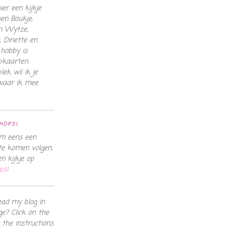
er een kijkje
en Boukje,
n Wytze,
 Dinette en
 hobby is
pkaarten
ek wil ik je
 waar ik mee
HOPS!
om eens een
te komen volgen,
 kijkje op
ps!
ead my blog in
e? Click on the
 the instructions