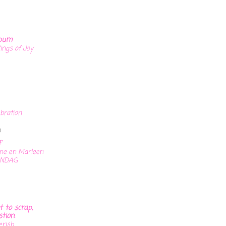
lbum
ngs of Joy
ebration
n
f
ine en Marleen
ANDAG
t to scrap,
tion.
erish