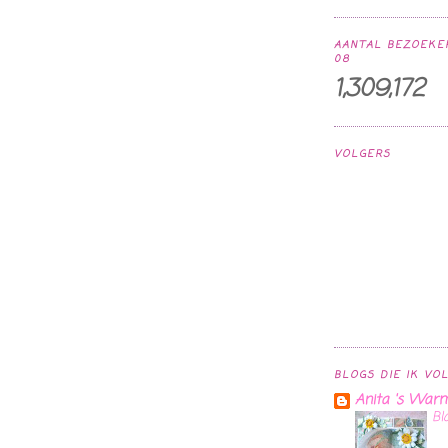
AANTAL BEZOEKER
08
1,309,172
VOLGERS
BLOGS DIE IK VO
Anita 's Warm
Bl