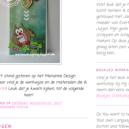
Wat leuk dat je hi
komt nemen! Ik b
getrouwd met Ja
moeder van Evert,
Jurjen. Mijn grote
scrappen en scra
maken! Op deze pl
graag laten zien
bezig ben...
BOUKJES WORKS
t stond gisteren op het Marianne Design
Vind je het leuk 
daar vind je de werkwijze en de materialen die ik
workshop bij mij 
klik
! Leuk dat je kwam kijken, tot de volgende
neem dan eens een
keer!
Boukjes Worksho
KJE
OP
ZATERDAG, AUGUSTUS 05, 2017
MARIANNE DESIGN
Do You want to r
Your own Languag
button and follow
NGEN: