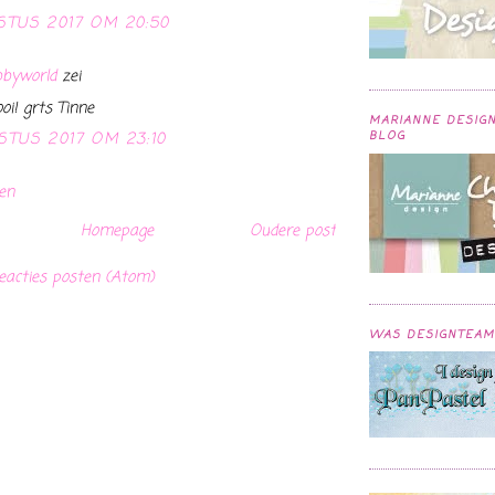
STUS 2017 OM 20:50
bbyworld
zei
i! grts Tinne
MARIANNE DESIG
STUS 2017 OM 23:10
BLOG
en
Homepage
Oudere post
eacties posten (Atom)
WAS DESIGNTEAM