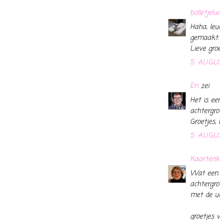
bolletjelu
Haha, leu
gemaakt.
Lieve gro
5 AUGU
Eri
zei
Het is ee
achtergro
Groetjes, 
5 AUGUS
Kaarten
Wat een m
achtergro
met de uil
groetjes 