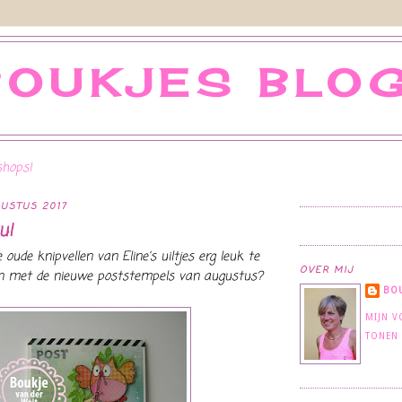
BOUKJES BLOG
hops!
USTUS 2017
u!
 oude knipvellen van Eline's uiltjes erg leuk te
OVER MIJ
jn met de nieuwe poststempels van augustus?
BOU
MIJN V
TONEN