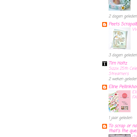
2 dagen geleden
Peets Scrapa
Wi
3 dagen geleden
Tim Holtz
Sizzix 25th Cel
Streamers
2 weken gelede
Eline Pellinkho
El
F
1 jaar geleden
To scrap or no
that's the ques
ch