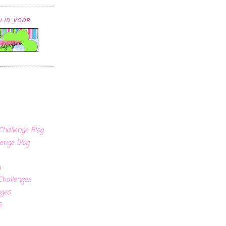
LID VOOR
hallenge Blog
enge Blog
u
Challenges
nges
s